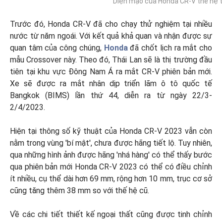
Diện mạo của Honda CR-V thế hệ th
Trước đó, Honda CR-V đã cho chạy thử nghiệm tại nhiều
nước từ năm ngoái. Với kết quả khả quan và nhận được sự
quan tâm của công chúng,
Honda
đã chốt lịch ra mắt cho
mẫu Crossover này. Theo đó, Thái Lan sẽ là thị trường đầu
tiên tại khu vực Đông Nam Á ra mắt CR-V phiên bản mới.
Xe sẽ được ra mắt nhân dịp triển lãm ô tô quốc tế
Bangkok (BIMS) lần thứ 44, diễn ra từ ngày 22/3-
2/4/2023.
Hiện tại thông số kỹ thuật của Honda CR-V 2023 vẫn còn
nằm trong vùng 'bí mật', chưa được hãng tiết lộ. Tuy nhiên,
qua những hình ảnh được hãng 'nhá hàng' có thể thấy bước
qua phiên bản mới Honda CR-V 2023 có thể có điều chỉnh
ít nhiều, cụ thể dài hơn 69 mm, rộng hơn 10 mm, trục cơ sở
cũng tăng thêm 38 mm so với thế hệ cũ.
Về các chi tiết thiết kế ngoại thất cũng được tinh chỉnh