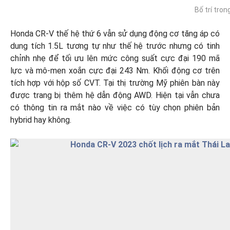
Bố trí tron
Honda CR-V thế hệ thứ 6 vẫn sử dụng động cơ tăng áp có
dung tích 1.5L tương tự như thế hệ trước nhưng có tinh
chỉnh nhẹ để tối ưu lên mức công suất cực đại 190 mã
lực và mô-men xoắn cực đại 243 Nm. Khối động cơ trên
tích hợp với hộp số CVT. Tại thị trường Mỹ phiên bàn này
được trang bị thêm hệ dẫn động AWD. Hiện tại vẫn chưa
có thông tin ra mắt nào về việc có tùy chọn phiên bản
hybrid hay không.