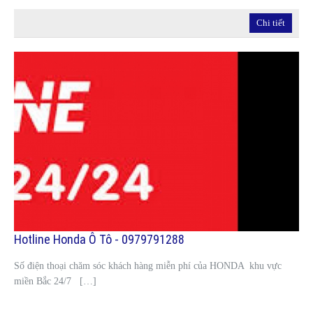
Chi tiết
Hotline Honda Ô Tô - 0979791288
Số điện thoại chăm sóc khách hàng miễn phí của HONDA khu vực
miền Bắc 24/7 […]